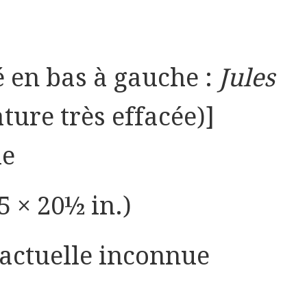
é en bas à gauche :
Jules
ture très effacée)]
le
5 × 20½ in.)
 actuelle inconnue