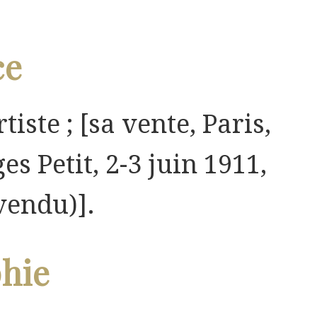
ce
rtiste ; [sa vente, Paris,
es Petit, 2-3 juin 1911,
vendu)].
phie