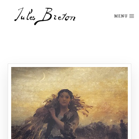
Please
note:
This
MENU
website
includes
an
accessibility
system.