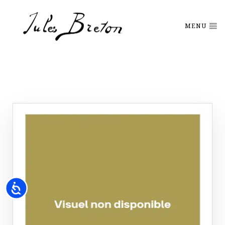
Please
note:
This
MENU
website
includes
an
accessibility
system.
Accessibility