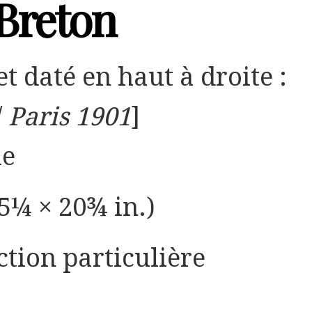
Breton
et daté en haut à droite :
/
Paris 1901
]
le
5¼ × 20¾ in.)
ction particulière